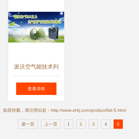
品服务升级
派沃空气能技术列
入山西省建筑节能
查看详情
产品推广目录，助
如若转载，请注明出处：http://www.zirkj.com/product/list-5.html
推绿色建筑发展
第一页
上一页
1
2
3
4
5