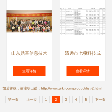
企业产品线上运营
推广工作会议
山东鼎基信息技术
清远市七项科技成
赋能临沂企业数字
果荣获2017年度广
查看详情
查看详情
化升级，一站式解
东省农业技术推广
如若转载，请注明出处：http://www.zirkj.com/product/list-2.html
决方案引领未来
奖
第一页
上一页
1
2
3
4
5
下一页