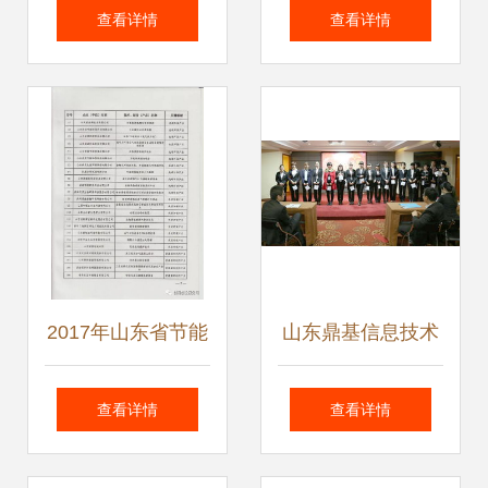
建筑适用技术与产
解读网易有道
查看详情
查看详情
品推广目录》名单
2019Q4财报中的
的公告
增长密码
2017年山东省节能
山东鼎基信息技术
环保产业新技术装
引领临沂网站建设
查看详情
查看详情
备产品推广目录
与全网优化推广新